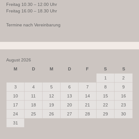
Freitag 10.30 – 12.00 Uhr
Freitag 16.00 – 18.30 Uhr
Termine nach Vereinbarung
August 2026
M
D
M
D
F
S
S
1
2
3
4
5
6
7
8
9
10
11
12
13
14
15
16
17
18
19
20
21
22
23
24
25
26
27
28
29
30
31