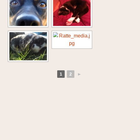
1
2
►